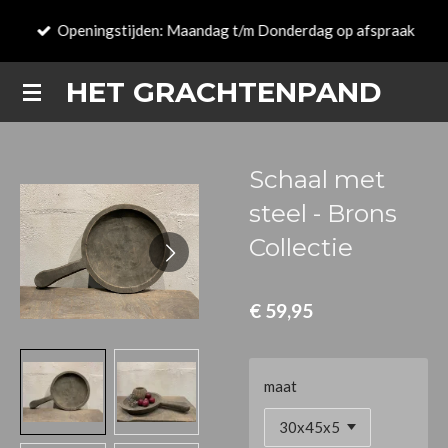
Ga
Openingstijden: Maandag t/m Donderdag op afspraak
direct
naar
HET GRACHTENPAND
de
hoofdinhoud
Schaal met
steel - Brons
Collectie
€ 59,95
maat