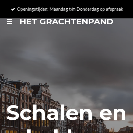
Ga
Openingstijden: Maandag t/m Donderdag op afspraak
direct
HET GRACHTENPAND
naar
de
hoofdinhoud
Schalen en