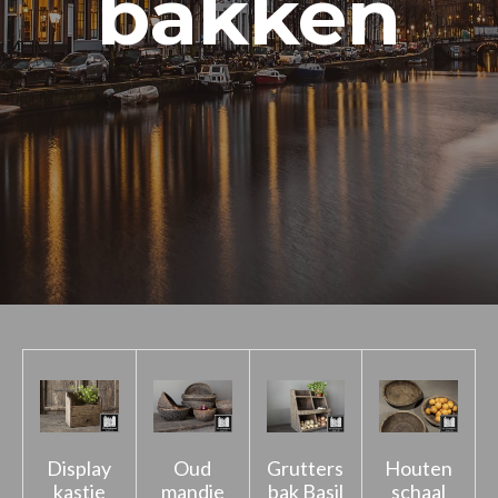
bakken
Display
Oud
Grutters
Houten
kastje
mandje
bak Basil
schaal