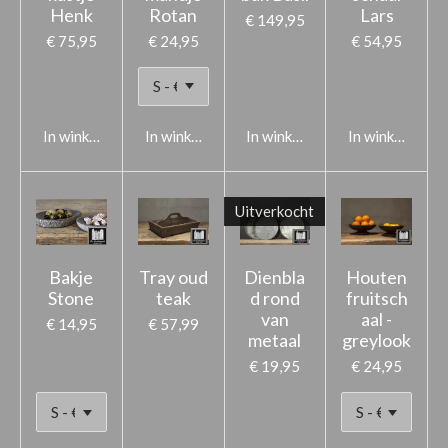
Henk
Rotan
Lars
€ 149,95
€ 75,95
€ 24,95
€ 54,95
In winkelwagen
In winkelwagen
In winkelwagen
In winkelwage
Uitverkocht
Bakje
Tray oud
Dienbla
Houten
Stone
teak
d rond
fruitsch
van
aal -
€ 14,95
€ 57,99
metaal
greylook
€ 19,95
€ 24,95