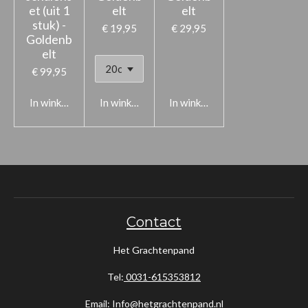
et (uit 1
elt
elt
stuk) -
€ 19,95
€ 29,95
Goldenb
elt
€ 99,95
In winkelwagen
In winkelwagen
In winkelwagen
Contact
Het Grachtenpand
Tel:
0031-615353812
Email:
Info@hetgrachtenpand.nl