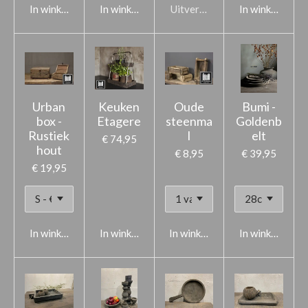
In winkelwagen
In winkelwagen
Uitverkocht
In winkelwage
Urban
Keuken
Oude
Bumi -
box -
Etagere
steenma
Goldenb
Rustiek
l
elt
€ 74,95
hout
€ 8,95
€ 39,95
€ 19,95
In winkelwagen
In winkelwagen
In winkelwagen
In winkelwage