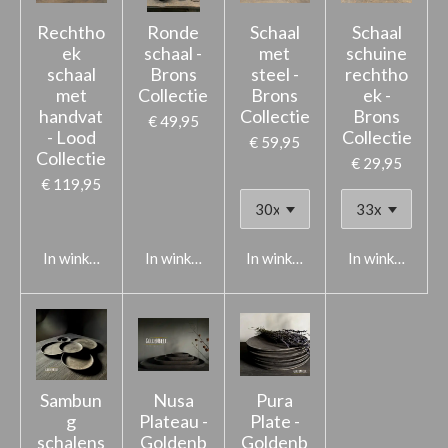
Rechtho
Ronde
Schaal
Schaal
ek
schaal -
met
schuine
schaal
Brons
steel -
rechtho
met
Collectie
Brons
ek -
handvat
Collectie
Brons
€ 49,95
- Lood
Collectie
€ 59,95
Collectie
€ 29,95
€ 119,95
In winkelwagen
In winkelwagen
In winkelwagen
In winkelwage
Sambun
Nusa
Pura
g
Plateau -
Plate -
schalens
Goldenb
Goldenb