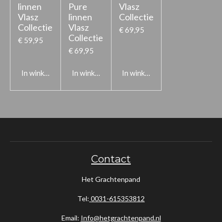
linnen
Pure
Vlasz
Vlasz
linnen
Collectie
Collectie
Vlasz
€ 69,95
Collectie
€ 59,95
€ 69,95
In winkelwagen
In winkelwagen
In winkelwagen
Contact
Het Grachtenpand
Tel:
0031-615353812
Email:
Info@hetgrachtenpand.nl