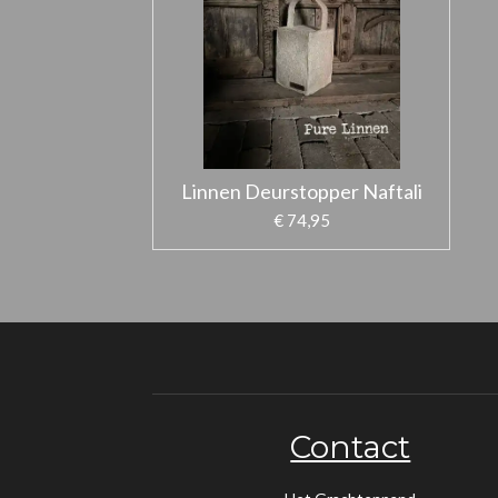
Linnen Deurstopper Naftali
€ 74,95
Contact