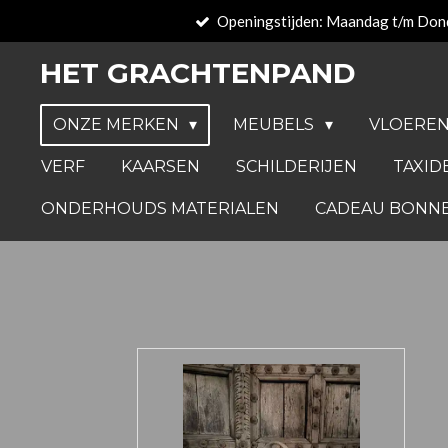
Openingstijden: Maandag t/m Don
Ga
direct
HET GRACHTENPAND
naar
de
ONZE MERKEN
MEUBELS
VLOERE
hoofdinhoud
VERF
KAARSEN
SCHILDERIJEN
TAXID
ONDERHOUDS MATERIALEN
CADEAU BONN