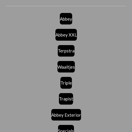
Abbey
Abbey XXL
Terpstra
Waaltjes
Triple
Trapist
Abbey Exterior
Specials