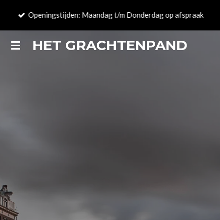
Ga
Openingstijden: Maandag t/m Donderdag op afspraak
direct
naar
HET GRACHTENPAND
de
hoofdinhoud