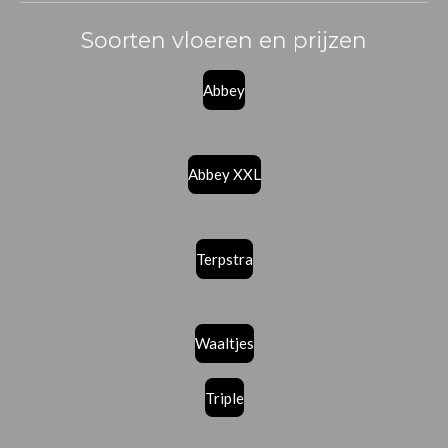
Soorten vloeren en prijzen
Abbey
Abbey XXL
Terpstra
Waaltjes
Triple