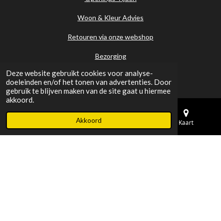
Woon & Kleur Advies
Retouren via onze webshop
Bezorging
Deze website gebruikt cookies voor analyse-
doeleinden en/of het tonen van advertenties. Door
Informatie
gebruik te blijven maken van de site gaat u hiermee
akkoord.
KVK nr. : 70479917
Akkoord
E-mailadres
Telefoonnummer
Kaart
BTW nr. : NL858336030B01
Rabobank nr. : NL87RABO
0300076622
Algemene voorwaarden
Het Grachtenpand