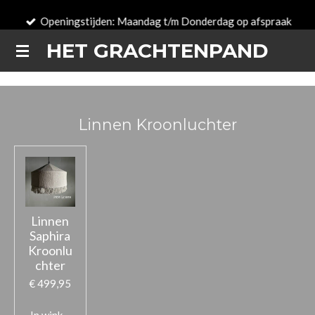
Ga
Openingstijden: Maandag t/m Donderdag op afspraak
direct
HET GRACHTENPAND
naar
de
hoofdinhoud
Linnen Kroonluchter
Linnen
Saphira
Kroonlu
chter
€ 499,95