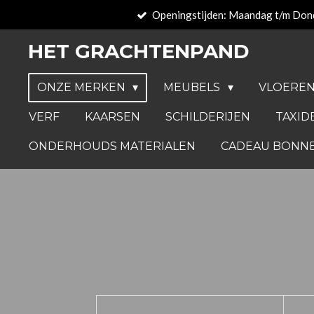
Openingstijden: Maandag t/m Don
Ga
direct
HET GRACHTENPAND
naar
de
ONZE MERKEN
MEUBELS
VLOERE
hoofdinhoud
VERF
KAARSEN
SCHILDERIJEN
TAXID
ONDERHOUDS MATERIALEN
CADEAU BONN