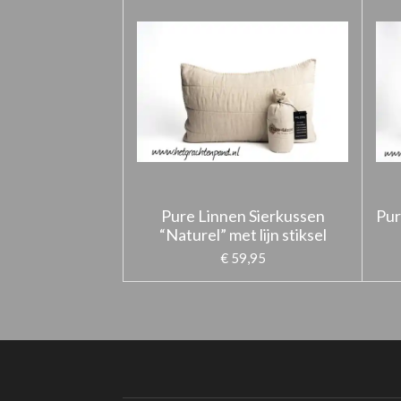
Pure Linnen Sierkussen
Pur
“Naturel” met lijn stiksel
€ 59,95