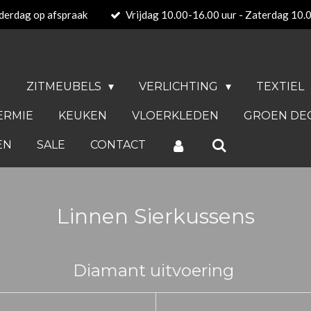
derdag op afspraak
Vrijdag 10.00-16.00 uur - Zaterdag 10.
N
ZITMEUBELS
VERLICHTING
TEXTIEL
ERMIE
KEUKEN
VLOERKLEDEN
GROEN DE
EN
SALE
CONTACT
Linnen Sierkussens
Diamant uitvoering