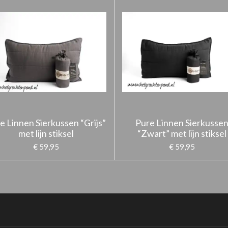
e Linnen Sierkussen “Grijs”
Pure Linnen Sierkusse
met lijn stiksel
“Zwart” met lijn stiksel
€ 59,95
€ 59,95