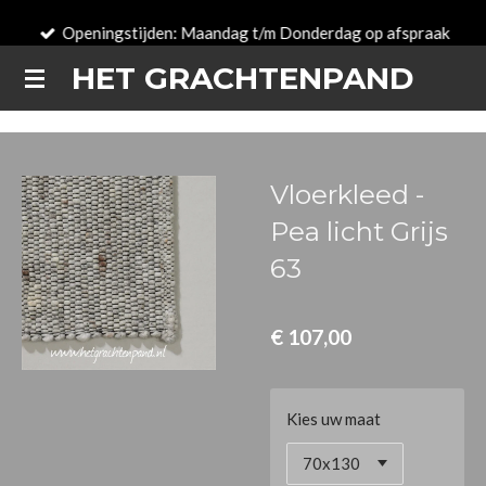
Ga
Openingstijden: Maandag t/m Donderdag op afspraak
direct
HET GRACHTENPAND
naar
de
hoofdinhoud
Vloerkleed -
Pea licht Grijs
63
€ 107,00
Kies uw maat