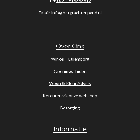
Tel:
0031-615353812
Email:
Info@hetgrachtenpand.nl
Over Ons
Winkel - Culemborg
Openings Tijden
Woon & Kleur Advies
Retouren via onze webshop
Bezorging
Informatie