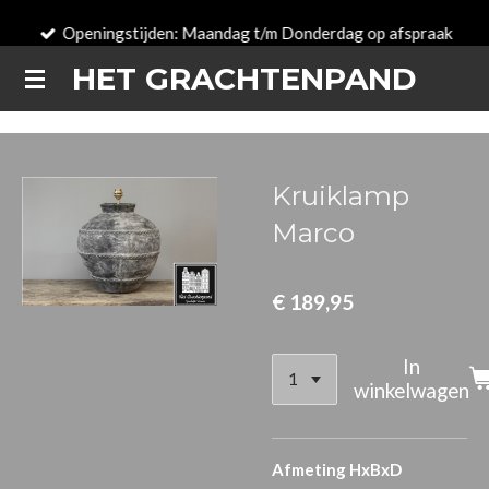
Ga
Openingstijden: Maandag t/m Donderdag op afspraak
direct
HET GRACHTENPAND
naar
de
hoofdinhoud
Kruiklamp
Marco
€ 189,95
In
winkelwagen
Afmeting HxBxD