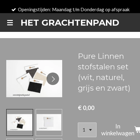
Ga
Openingstijden: Maandag t/m Donderdag op afspraak
direct
HET GRACHTENPAND
naar
de
hoofdinhoud
Pure Linnen
stofstalen set
(wit, naturel,
grijs en zwart)
€ 0,00
In
winkelwagen