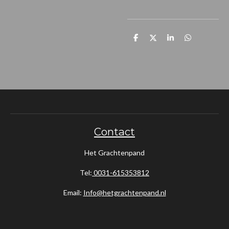
D
D
S
D
e
e
h
e
l
e
a
l
e
l
r
e
n
e
n
Contact
Het Grachtenpand
Tel:
0031-615353812
Email:
Info@hetgrachtenpand.nl