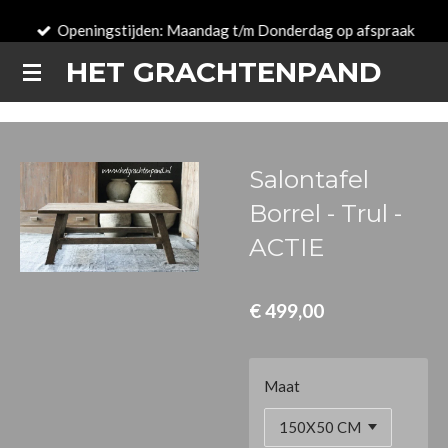
Ga
Openingstijden: Maandag t/m Donderdag op afspraak
direct
HET GRACHTENPAND
naar
de
hoofdinhoud
Salontafel
Borrel - Trul -
ACTIE
€ 499,00
Maat