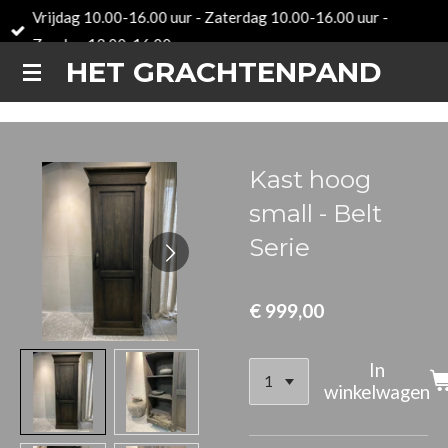
Vrijdag 10.00-16.00 uur - Zaterdag 10.00-16.00 uur -
Ga
Zondag 12.00-16.00 uur
direct
HET GRACHTENPAND
naar
de
hoofdinhoud
Kast hoog
small - Belt
Serie
€ 999,00
In
winkelwagen