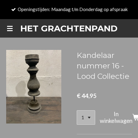
Ga
Openingstijden: Maandag t/m Donderdag op afspraak
direct
naar
HET GRACHTENPAND
de
hoofdinhoud
Kandelaar
nummer 16 -
Lood Collectie
€ 44,95
In
winkelwagen