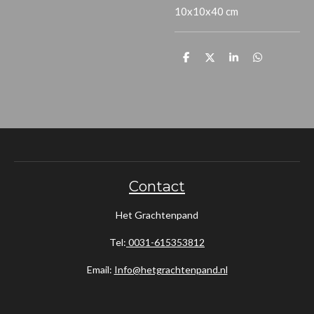
10x10x40 cm
D
D
S
D
e
e
h
e
l
e
a
l
e
l
r
e
n
e
n
Contact
Het Grachtenpand
Tel:
0031-615353812
Email:
Info@hetgrachtenpand.nl