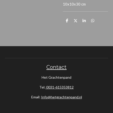
10x10x30 cm
D
D
S
D
e
e
h
e
l
e
a
l
e
l
r
e
n
e
n
Contact
Het Grachtenpand
Tel:
0031-615353812
Email:
Info@hetgrachtenpand.nl