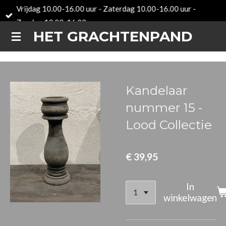
Vrijdag 10.00-16.00 uur - Zaterdag 10.00-16.00 uur -
Ga
Zondag 12.00-16.00 uur
direct
HET GRACHTENPAND
naar
de
hoofdinhoud
Kandelaar
nummer 15 -
Lood Collectie
€ 39,95
In
winkelwagen