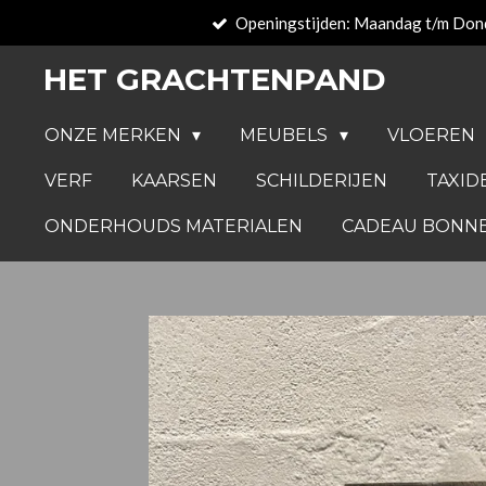
Openingstijden: Maandag t/m Don
Ga
direct
HET GRACHTENPAND
naar
de
ONZE MERKEN
MEUBELS
VLOEREN
hoofdinhoud
VERF
KAARSEN
SCHILDERIJEN
TAXID
ONDERHOUDS MATERIALEN
CADEAU BONN