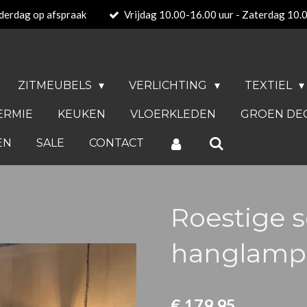
derdag op afspraak
Vrijdag 10.00-16.00 uur - Zaterdag 10.
ZITMEUBELS
VERLICHTING
TEXTIEL
ERMIE
KEUKEN
VLOERKLEDEN
GROEN DE
EN
SALE
CONTACT
Roestige s
hanglamp 
€ 179,95