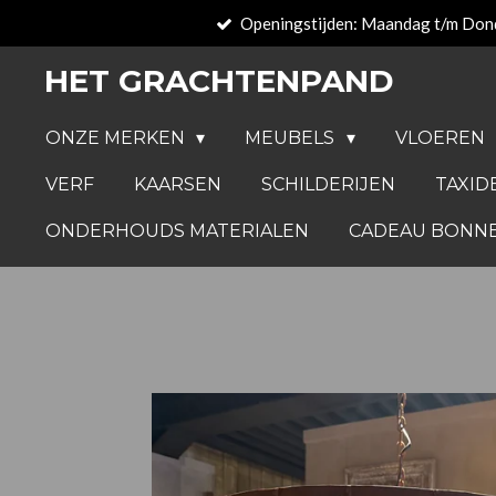
Openingstijden: Maandag t/m Don
Ga
direct
HET GRACHTENPAND
naar
de
ONZE MERKEN
MEUBELS
VLOEREN
hoofdinhoud
VERF
KAARSEN
SCHILDERIJEN
TAXID
ONDERHOUDS MATERIALEN
CADEAU BONN