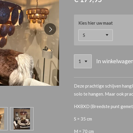
Kies hier uw maat
In winkelwage
Deze prachtige schijven hangl
solo te hangen. Maar ook prac
HXBXD (Breedste punt gemet
S = 35 cm
M = 70 cm