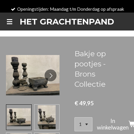
Ga
Openingstijden: Maandag t/m Donderdag op afspraak
direct
HET GRACHTENPAND
naar
de
hoofdinhoud
Bakje op
pootjes -
Brons
Collectie
€ 49,95
In
winkelwagen