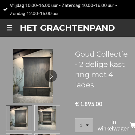
Vrijdag 10.00-16.00 uur - Zaterdag 10.00-16.00 uur -
Ga
Zondag 12.00-16.00 uur
direct
naar
HET GRACHTENPAND
de
hoofdinhoud
Goud Collectie
- 2 delige kast
ring met 4
lades
€ 1.895,00
In
winkelwagen