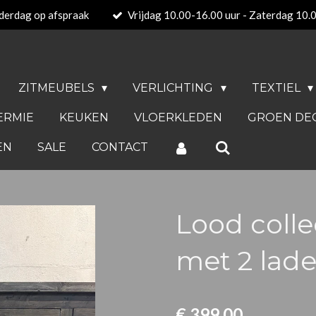
derdag op afspraak
Vrijdag 10.00-16.00 uur - Zaterdag 10.
ZITMEUBELS
VERLICHTING
TEXTIEL
ERMIE
KEUKEN
VLOERKLEDEN
GROEN DE
EN
SALE
CONTACT
Lood colle
met 2 lade
€ 399,00