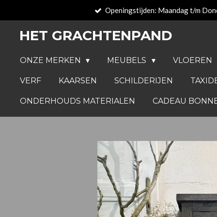
Openingstijden: Maandag t/m Don
Ga
direct
HET GRACHTENPAND
naar
de
ONZE MERKEN
MEUBELS
VLOEREN
hoofdinhoud
VERF
KAARSEN
SCHILDERIJEN
TAXID
ONDERHOUDS MATERIALEN
CADEAU BONN