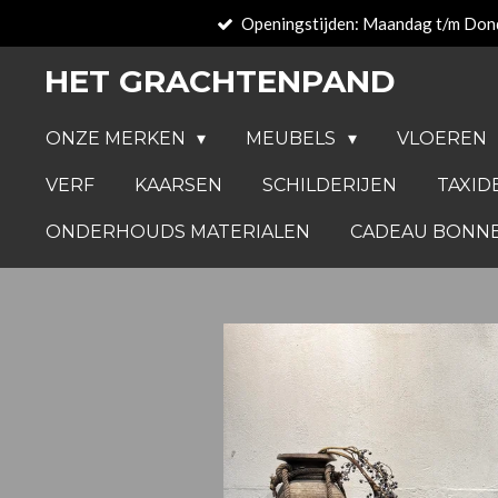
Openingstijden: Maandag t/m Don
Ga
direct
HET GRACHTENPAND
naar
de
ONZE MERKEN
MEUBELS
VLOEREN
hoofdinhoud
VERF
KAARSEN
SCHILDERIJEN
TAXID
ONDERHOUDS MATERIALEN
CADEAU BONN