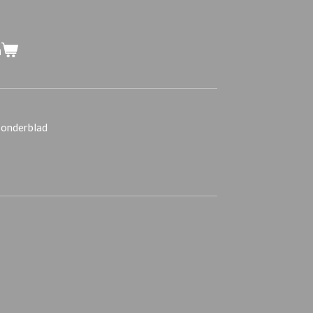
n
n onderblad