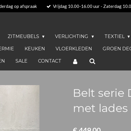
derdag op afspraak
Vrijdag 10.00-16.00 uur - Zaterdag 10.
ZITMEUBELS
VERLICHTING
TEXTIEL
ERMIE
KEUKEN
VLOERKLEDEN
GROEN DE
EN
SALE
CONTACT
Belt serie 
met lades
€ 449,00