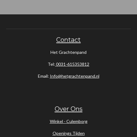
n
e
n
Contact
Het Grachtenpand
Tel:
0031-615353812
Email:
Info@hetgrachtenpand.nl
Over Ons
Winkel - Culemborg
Openings Tijden