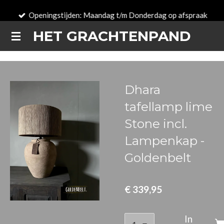
Ga
Openingstijden: Maandag t/m Donderdag op afspraak
direct
HET GRACHTENPAND
naar
de
hoofdinhoud
Dhara
tafellamp lime
Stone incl.
Lampenkap -
Goldenbelt
€ 339,95
In