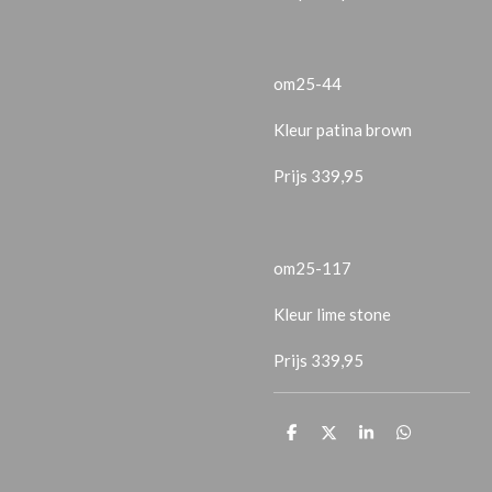
om25-44
Kleur patina brown
Prijs 339,95
om25-117
Kleur lime stone
Prijs 339,95
D
D
S
D
e
e
h
e
l
e
a
l
e
l
r
e