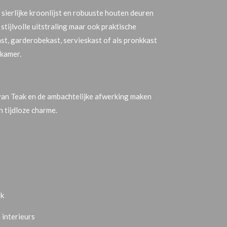
 sierlijke kroonlijst en robuuste houten deuren
 stijlvolle uitstraling maar ook praktische
st, garderobekast, servieskast of als pronkkast
pkamer.
van Teak en de ambachtelijke afwerking maken
n tijdloze charme.
ok
 interieurs