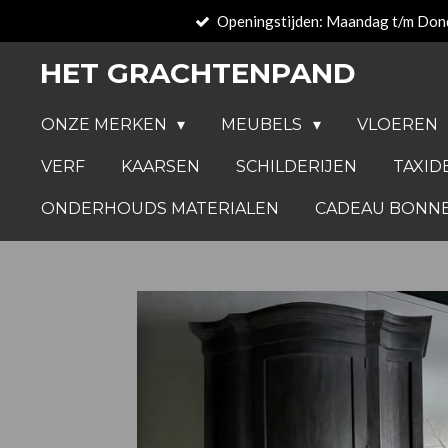
Openingstijden: Maandag t/m Don
Ga
direct
HET GRACHTENPAND
naar
de
ONZE MERKEN
MEUBELS
VLOEREN
hoofdinhoud
VERF
KAARSEN
SCHILDERIJEN
TAXID
ONDERHOUDS MATERIALEN
CADEAU BONN