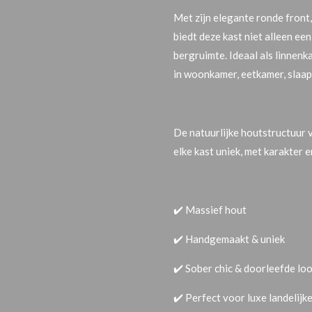
Met zijn elegante ronde front,
biedt deze kast niet alleen een
bergruimte. Ideaal als
linnenka
in woonkamer, eetkamer, slaa
De natuurlijke houtstructuur 
elke kast uniek, met karakter e
✔️
Massief hout
✔️
Handgemaakt & uniek
✔️
Sober chic & doorleefde lo
✔️
Perfect voor luxe landelijke