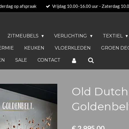
derdag op afspraak
Vrijdag 10.00-16.00 uur - Zaterdag 10.
ZITMEUBELS
VERLICHTING
TEXTIEL
ERMIE
KEUKEN
VLOERKLEDEN
GROEN DE
EN
SALE
CONTACT
Old Dutch 
Goldenbel
€ 2.995,00