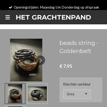
Ga
Openingstijden: Maandag t/m Donderdag op afspraak
direct
HET GRACHTENPAND
naar
de
hoofdinhoud
beads string -
Goldenbelt
€ 7,95
Kies hier uw kleur