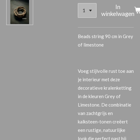
In
winkelwagen
Beads string 90 cm in Grey
of limestone
Voeg stijlvolle rust toe aan
je interieur met deze
decoratieve kralenketting
in de kleuren Grey of
Limestone
. De combinatie
van zachtgrijs en
kalksteen-tonen creëert
een rustige, natuurlijke
look die perfect past bij