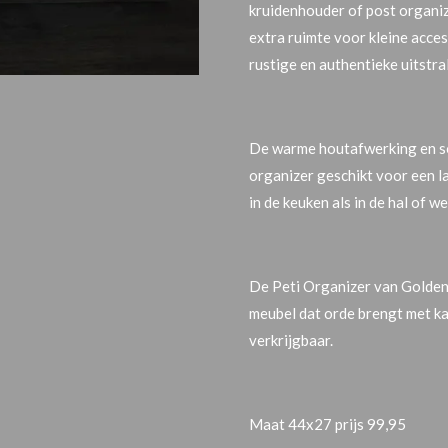
kruidenhouder
of
post organi
extra ruimte voor kleine acce
rustige en authentieke uitstra
De warme houtafwerking en s
organizer geschikt voor een
l
in de keuken als in de hal of w
De
Peti Organizer van Golden
meubel dat orde brengt met ka
verkrijgbaar.
Maat 44x27 prijs 99,95