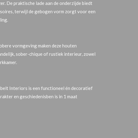
zer
. De praktische
lade aan de onderzijde
biedt
ssoires, terwijl de gebogen vorm zorgt voor een
ling.
obere vormgeving maken deze houten
andelijk
,
sober-chique
of
rustiek interieur
, zowel
erkkamer.
belt Interiors
is een functioneel én decoratief
rakter en geschiedenisben is in 1 maat