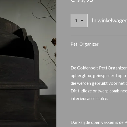
In winkelwage
Peti Organizer
De
Goldenbelt Peti Organizer
opbergbox
, geïnspireerd op t
die werden gebruikt voor het
Dit tijdloze ontwerp combineer
interieuraccessoire.
Dankzij de open vakken is de 