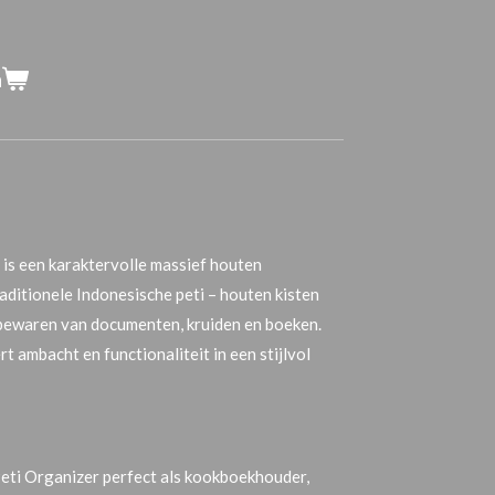
n
is een karaktervolle
massief houten
raditionele Indonesische
peti
– houten kisten
 bewaren van documenten, kruiden en boeken.
t ambacht en functionaliteit in een stijlvol
Peti Organizer perfect als
kookboekhouder
,