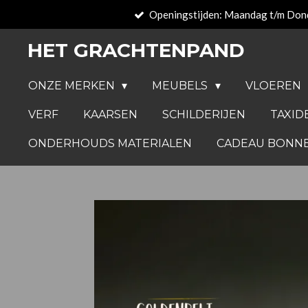
Openingstijden: Maandag t/m Don
Ga
direct
HET GRACHTENPAND
naar
de
ONZE MERKEN
MEUBELS
VLOEREN
hoofdinhoud
VERF
KAARSEN
SCHILDERIJEN
TAXID
ONDERHOUDS MATERIALEN
CADEAU BONN