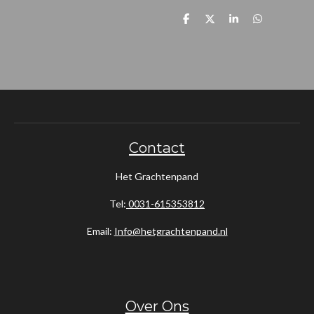
D
D
S
D
e
e
h
e
l
e
a
l
e
l
r
e
n
e
n
Contact
Het Grachtenpand
Tel:
0031-615353812
Email:
Info@hetgrachtenpand.nl
Over Ons