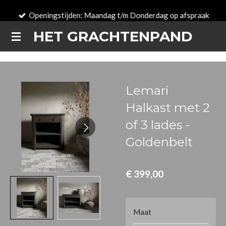
Ga
Openingstijden: Maandag t/m Donderdag op afspraak
direct
HET GRACHTENPAND
naar
de
hoofdinhoud
Lemari
Halkast met 2
of 3 lades -
Goldenbelt
€ 399,00
Maat