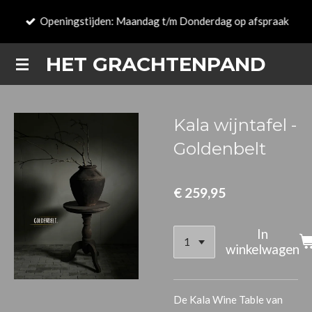
Ga
Openingstijden: Maandag t/m Donderdag op afspraak
direct
naar
HET GRACHTENPAND
de
hoofdinhoud
Kala wijntafel -
Goldenbelt
€ 259,95
In
winkelwagen
De
Kala Wine Table
van