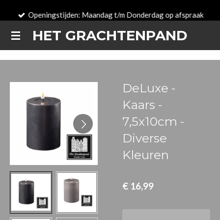
Ga
Openingstijden: Maandag t/m Donderdag op afspraak
direct
HET GRACHTENPAND
naar
de
hoofdinhoud
DeLuxe -
Kaars -
7,5x10cm -
Diverse
Kleuren
€ 16,99