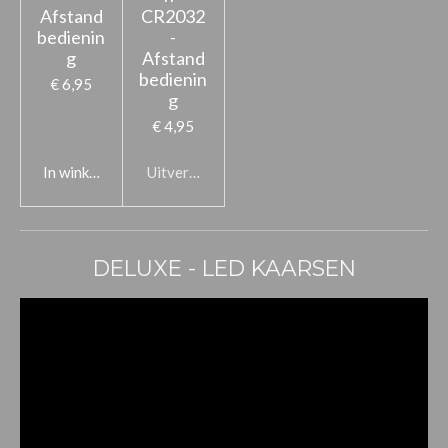
Afstand
CR2032
bedienin
-
g
Afstand
bedienin
€ 6,95
g
€ 4,95
In winkelwagen
Uitverkocht
DELUXE - LED KAARSEN