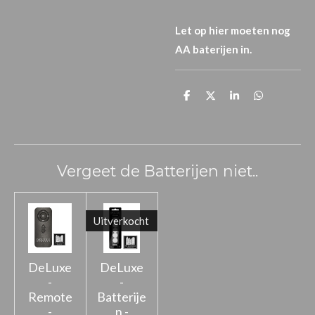
Let op hier moeten nog
AA baterijen in.
D
D
S
D
e
e
h
e
l
e
a
l
e
l
r
e
n
e
n
Vergeet de Batterijen niet..
Uitverkocht
DeLuxe
DeLuxe
-
-
Remote
Batterije
-
n -