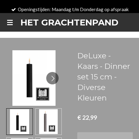
Ga
Openingstijden: Maandag t/m Donderdag op afspraak
direct
HET GRACHTENPAND
naar
de
hoofdinhoud
DeLuxe -
Kaars - Dinner
set 15 cm -
Diverse
Kleuren
€ 22,99