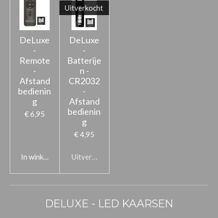
Uitverkocht
DeLuxe
DeLuxe
-
-
Remote
Batterije
-
n -
Afstand
CR2032
bedienin
-
g
Afstand
bedienin
€ 6,95
g
€ 4,95
In winkelwagen
Uitverkocht
DELUXE - LED KAARSEN