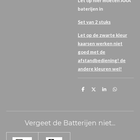
Let op hier moeten AAA
baterijen in
Set van 2 stuks
Let op de zwarte kleur
kaarsen werken niet
goed met de
afstandbediening! de
andere kleuren wel!
D
D
S
D
e
e
h
e
l
e
a
l
e
l
r
e
n
e
n
Vergeet de Batterijen niet...