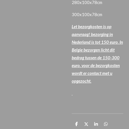
280x100x78cm
300x100x78cm
Let bezorgkosten is op
aanvraag! bezorging in
Nederland is tot 150 euro. In
Belgie bezorgen licht dit
bedrag tussen de 150-300
euro. voor de bezorgkosten
wordt er contact met u
opgezocht.
D
D
S
D