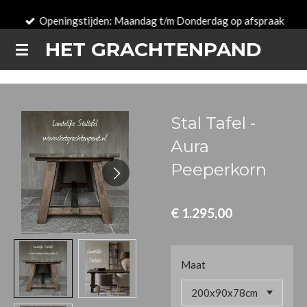
Ga
Openingstijden: Maandag t/m Donderdag op afspraak
direct
HET GRACHTENPAND
naar
de
hoofdinhoud
Stal Tafel -
Aura
Peeperkorn
€ 1.295,00
Maat