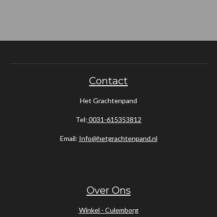
e
e
h
e
l
e
a
l
e
l
r
e
n
e
n
Contact
Het Grachtenpand
Tel:
0031-615353812
Email:
Info@hetgrachtenpand.nl
Over Ons
Winkel - Culemborg