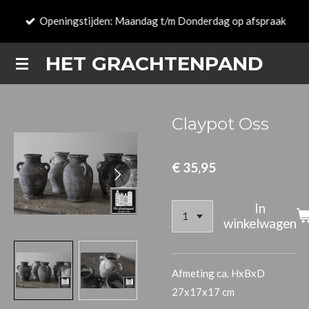
Ga
Openingstijden: Maandag t/m Donderdag op afspraak
direct
naar
HET GRACHTENPAND
de
hoofdinhoud
Claypot Oss
€ 35,95
In
winkelwagen
Afmeting ca. HxBxD
27x17x17 cm