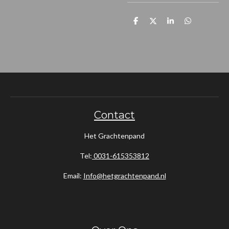
D
D
S
D
e
e
h
e
l
e
a
l
e
l
r
e
n
e
n
Contact
Het Grachtenpand
Tel:
0031-615353812
Email:
Info@hetgrachtenpand.nl