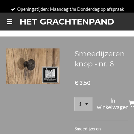
Ga
Openingstijden: Maandag t/m Donderdag op afspraak
direct
HET GRACHTENPAND
naar
de
hoofdinhoud
Smeedijzeren
knop - nr. 6
€ 3,50
In
winkelwagen
Smeedijzeren